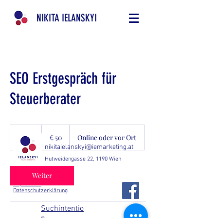
NIKITA IELANSKYI
SEO Erstgespräch für
Steuerberater
50
Euro
1 Std.
1
€ 50
Online oder vor Ort
S
nikitaielanskyi@iemarketing.at
t
Hutweidengasse 22, 1190 Wien
d
Weiter
Impressum
Datenschutzerklärung
Suchintentio