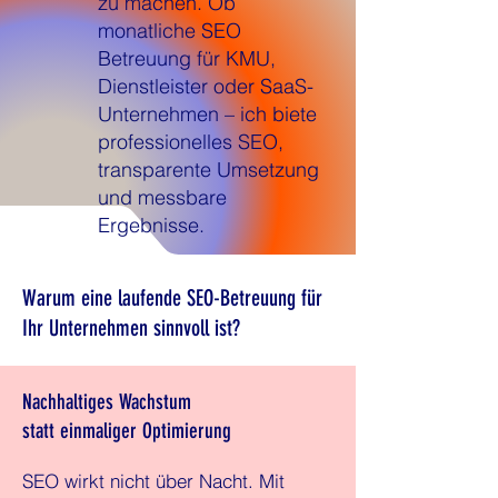
zu machen. Ob
monatliche SEO
Betreuung für KMU,
Dienstleister oder SaaS-
Unternehmen – ich biete
professionelles SEO,
transparente Umsetzung
und messbare
Ergebnisse.
Warum eine laufende SEO-Betreuung für
Ihr Unternehmen sinnvoll ist?
Nachhaltiges Wachstum
statt einmaliger Optimierung
SEO wirkt nicht über Nacht. Mit