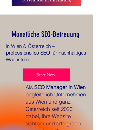
Kostenlose Erstberatung
Monatliche SEO-Betreuung
in Wien & Österreich –
professionelles SEO
für nachhaltiges
Wachstum
Start Now
Als
SEO Manager in Wien
begleite ich Unternehmen
aus Wien und ganz
Österreich seit 2020
dabei, ihre Website
sichtbar und erfolgreich