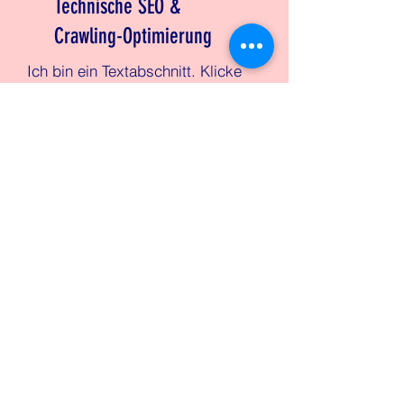
Technische SEO &
Crawling-Optimierung
Ich bin ein Textabschnitt. Klicke
hier, um deinen eigenen Text
hinzuzufügen und mich zu
bearbeiten.
Content-Optimierung &
Content-Strategie
Ich bin ein Textabschnitt. Klicke
hier, um deinen eigenen Text
hinzuzufügen und mich zu
bearbeiten.